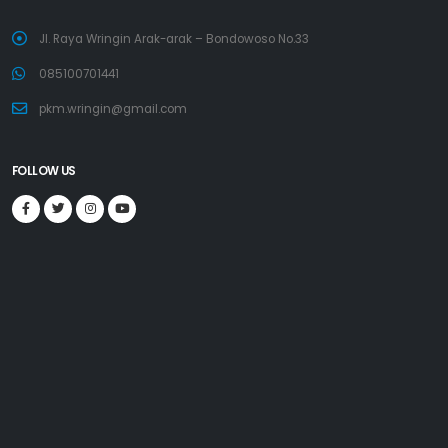
Jl. Raya Wringin Arak-arak – Bondowoso No.33
085100701441
pkm.wringin@gmail.com
FOLLOW US